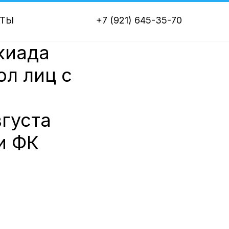
КТЫ
+7 (921) 645-35-70
киада
ол лиц с
вгуста
и ФК